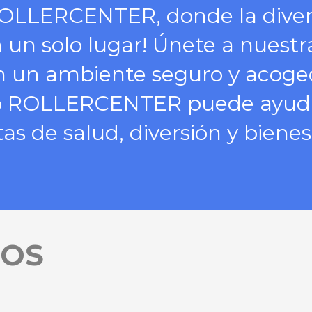
 ROLLERCENTER, donde la divers
 un solo lugar! Únete a nuestr
en un ambiente seguro y acoge
 ROLLERCENTER puede ayudart
as de salud, diversión y bienest
IOS