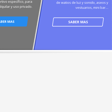
rtivo específico, para
de watios de luz y sonido, aseos y
alquilar y uso privado.
vestuarios, mini bar…
ABER MAS
SABER MAS