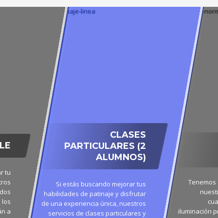
CLASES
LE
PARTICULARES (2
ALUMNOS)
r tu
tros
Tenemos a
Si estás buscando mejorar tus
ados
nuest
habilidades de patinaje y disfrutar
 los
cua
de una experiencia única, nuestros
án a
iluminación p
servicios de clases particulares y