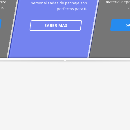
anza
material depo
personalizadas de patinaje son
e. ..
perfectos para ti.
S
SABER MAS