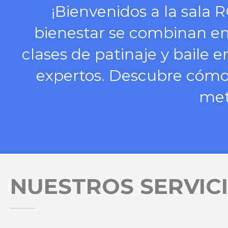
¡Bienvenidos a la sala
bienestar se combinan en
clases de patinaje y baile 
expertos. Descubre cómo
met
NUESTROS SERVIC