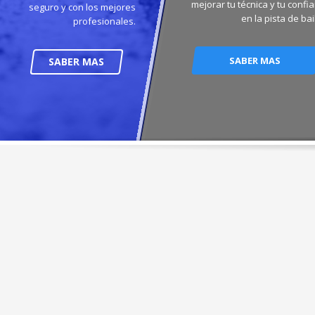
mejorar tu técnica y tu confi
seguro y con los mejores
en la pista de bail
profesionales.
SABER MAS
SABER MAS