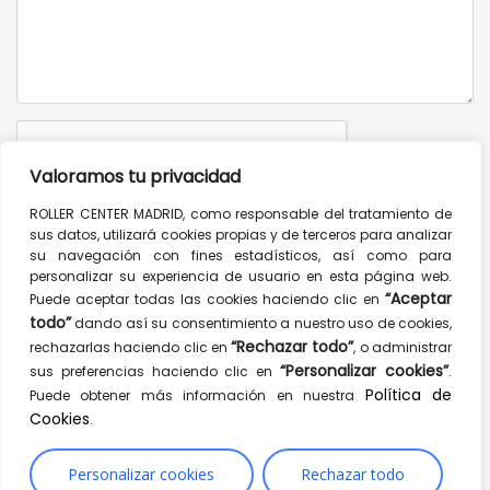
Valoramos tu privacidad
ROLLER CENTER MADRID, como responsable del tratamiento de
sus datos, utilizará cookies propias y de terceros para analizar
Send message
su navegación con fines estadísticos, así como para
personalizar su experiencia de usuario en esta página web.
CONTACT INFO
“Aceptar
Puede aceptar todas las cookies haciendo clic en
todo”
dando así su consentimiento a nuestro uso de cookies,
Mulberry St, New York, NY 10012, USA
“Rechazar todo”
rechazarlas haciendo clic en
, o administrar
“Personalizar cookies”
sus preferencias haciendo clic en
.
1.900.256.332
Política de
Puede obtener más información en nuestra
1.900.256.334
Cookies
.
hello@yourwebsite.com
www.hogash.com
Personalizar cookies
Rechazar todo