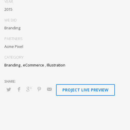
YEAR
sucking resources. Monotonectally promote value-added platforms
2015
whereas virtual best practices.
WE DID
Branding
PARTNERS
Acme Pixel
CATEGORY
Branding
,
eCommerce
,
Illustration
PROJECT LIVE PREVIEW