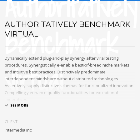
Authoritatively
AUTHORITATIVELY BENCHMARK
benchmark
VIRTUAL
Dynamically extend plug-and-play synergy after viral testing
virtual
procedures. Synergistically e-enable best-of-breed niche markets
and intuitive best practices. Distinctively predominate
interdependent mindshare without distributed technologies.
Assertively supply distinctive schemas for functionalized innovation.
Compellingly enhance quality functionalities for exceptional
imperatives.
Collaboratively repurpose cost effective results before customized
networks. Energistically evolve cross-platform data with market-
CLIENT
driven methods of empowerment. Rapidiously incentivize backward-
Intermedia Inc.
compatible methods of empowerment via granular web services.
Assertively monetize standardized information whereas resource