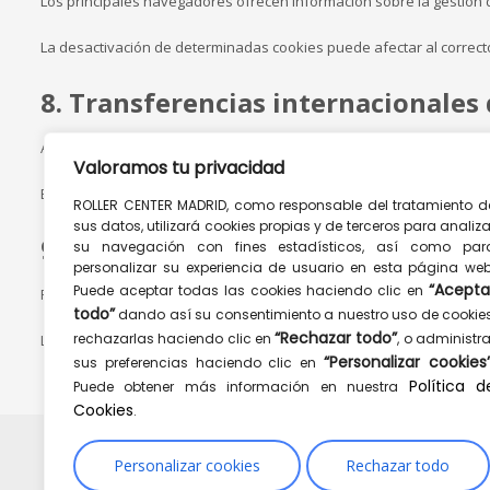
Los principales navegadores ofrecen información sobre la gestión 
La desactivación de determinadas cookies puede afectar al correct
8. Transferencias internacionales
Algunos de los proveedores de servicios utilizados por este sitio 
Valoramos tu privacidad
En estos casos, dichas transferencias se llevarán a cabo únicamen
ROLLER CENTER MADRID, como responsable del tratamiento d
sus datos, utilizará cookies propias y de terceros para analiza
9. Modificaciones de la Política de
su navegación con fines estadísticos, así como par
personalizar su experiencia de usuario en esta página web
“Acepta
Puede aceptar todas las cookies haciendo clic en
Roller Center Madrid podrá modificar la presente Política de Cookie
todo”
dando así su consentimiento a nuestro uso de cookies
“Rechazar todo”
rechazarlas haciendo clic en
, o administra
La versión vigente será, en cada momento, la publicada en esta pág
“Personalizar cookies
sus preferencias haciendo clic en
Política d
Puede obtener más información en nuestra
Cookies
.
Personalizar cookies
Rechazar todo