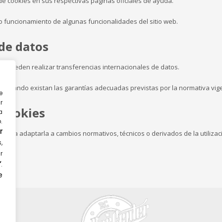
de cookies en sus respectivas páginas oficiales de ayuda.
o funcionamiento de algunas funcionalidades del sitio web.
 de datos
web pueden realizar transferencias internacionales de datos.
te cuando existan las garantías adecuadas previstas por la normativa vig
e
r
 Cookies
a
.
r
s para adaptarla a cambios normativos, técnicos o derivados de la utilizaci
,
r
ina.
”
.
e