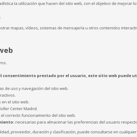
ística la utilización que hacen del sitio web, con el objetivo de mejorar l
o
ostrar mapas, vídeos, sistemas de mensajería u otros contenidos interacti
 web
ros.
l consentimiento prestado por el usuario, este sitio web puede util
as de uso y navegación del sitio web.
ractivos.
en el sitio web.
 Roller Center Madrid.
el correcto funcionamiento del sitio web.
miento:
necesarias para almacenar las preferencias del usuario respecto
nalidad, proveedor, duración y clasificación, puede consultarse en cualqui