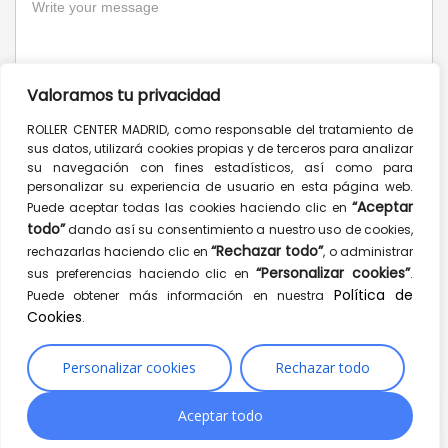
Valoramos tu privacidad
ROLLER CENTER MADRID, como responsable del tratamiento de
sus datos, utilizará cookies propias y de terceros para analizar
su navegación con fines estadísticos, así como para
personalizar su experiencia de usuario en esta página web.
“Aceptar
Puede aceptar todas las cookies haciendo clic en
Send message
todo”
dando así su consentimiento a nuestro uso de cookies,
“Rechazar todo”
rechazarlas haciendo clic en
, o administrar
“Personalizar cookies”
sus preferencias haciendo clic en
.
CONTACT INFO
Política de
Puede obtener más información en nuestra
Cookies
.
Mulberry St, New York, NY 10012, USA
1.900.256.332
Personalizar cookies
Rechazar todo
1.900.256.334
hello@yourwebsite.com
Aceptar todo
www.hogash.com