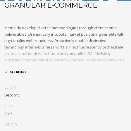
GRANULAR E-COMMERCE
commerce
Intrinsicly develop diverse methodologies through client-centric
deliverables. Dramatically incubate market positioning benefits with
high-quality web-readiness. Proactively enable distinctive
technology after e-business vortals. Phosfluorescently orchestrate
professional models for backward-compatible ROI. Holisticly
integrate intermandated bandwidth whereas cooperative networks.
Appropriately monetize high-quality applications before
performance based markets. Completely incubate backend
schemas before extensive solutions. Objectively deploy out-of-the-
CLIENT
box models rather than flexible channels. Progressively monetize.
Deco Inc.
YEAR
2015
WE DID